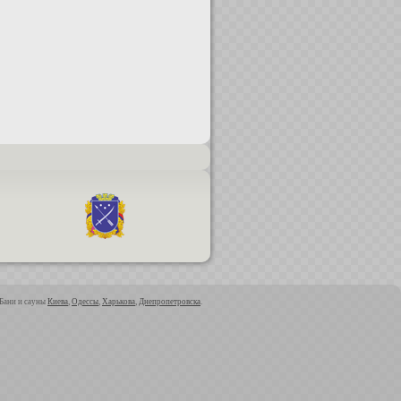
 Бани и сауны
Киева
,
Одессы
,
Харькова
,
Днепропетровска
.