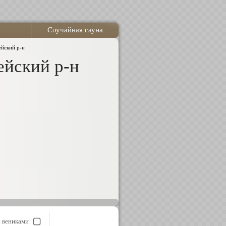
Случайная сауна
ейский р-н
ейский р-н
с вениками