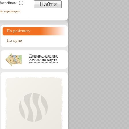
 бассейном
Найти
ше параметров
По рейтингу
По цене
Показать найденные
сауны на карте