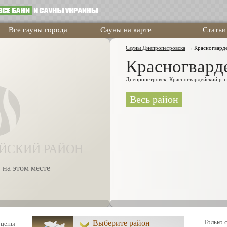
Все сауны города
Сауны на карте
Статьи
Сауны Днепропетровска
→
Красногвард
Красногвард
Днепропетровск, Красногвардейский р-н
Весь район
ЙСКИЙ РАЙОН
 на этом месте
Только 
Выберите район
 цены