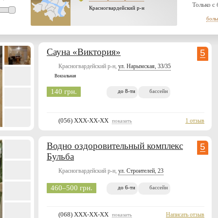
Только с
Красногвардейский р-н
боль
Сауна «Виктория»
5
Красногвардейский р-н,
ул. Нарымская, 33/35
Вокзальная
140 грн.
до 8-ти
бассейн
(056) XXX-XX-XX
1 отзыв
показать
Водно оздоровительный комплекс
5
Бульба
Красногвардейский р-н,
ул. Строителей, 23
460–500 грн.
до 6-ти
бассейн
(068) XXX-XX-XX
Написать отзыв
показать