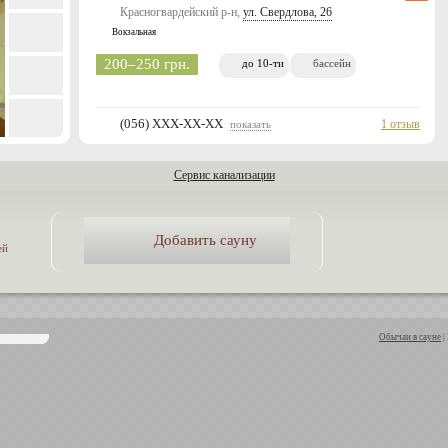
Красногвардейский р-н,
ул. Свердлова, 26
Вокзальная
200–250 грн.
до 10-ти
бассейн
(056) XXX-XX-XX
1 отзыв
показать
Сервис канализации
Добавить сауну
ей
Обычаи в сауне
|