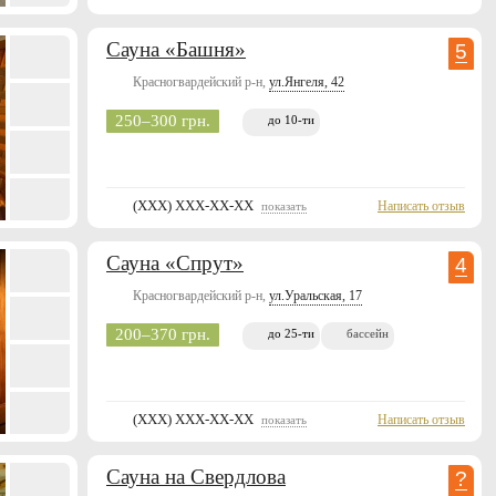
Сауна «Башня»
5
Красногвардейский р-н,
ул.Янгеля, 42
250–300 грн.
до 10-ти
(XXX) XXX-XX-XX
Написать отзыв
показать
Сауна «Спрут»
4
Красногвардейский р-н,
ул.Уральская, 17
200–370 грн.
до 25-ти
бассейн
(XXX) XXX-XX-XX
Написать отзыв
показать
Сауна на Свердлова
?